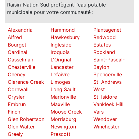
Raisin-Nation Sud protègent l'eau potable
municipale pour votre communauté :
Alexandria
Hammond
Plantagenet
Alfred
Hawkesbury
Redwood
Bourget
Ingleside
Estates
Cardinal
Iroquois
Rockland
Casselman
L'Orignal
Saint-Pascal-
Chesterville
Lancaster
Baylon
Cheney
Lefaivre
Spencerville
Clarence Creek
Limoges
St. Andrews
Cornwall
Long Sault
West
Crysler
Marionville
St. Isidore
Embrun
Maxville
Vankleek Hill
Finch
Moose Creek
Vars
Glen Robertson
Morrisburg
Wendover
Glen Walter
Newington
Winchester
Greely
Prescott